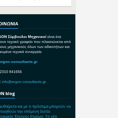
ΚΟΙΝΩΝΙΑ
GON Σ
ύμβουλοι Μηχανικοί
είναι ένα
ονο τεχνικό γραφείο που πλαισιώνεται από
ρους μηχανικούς όλων των ειδικοτήτων και
κευμένα τεχνικά συνεργεία.
rgon-consultants.gr
2310 841656
:
info@ergon-consultants.gr
N blog
αυθαίρετα και με τι πρόστιμα μπορούν να
ποιηθούν την επόμενη διετία
ισμικός Έλεγχος Κτιρίων: Το νέο