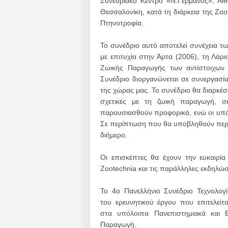
Συνεδριακό Κέντρο «Ν.Γερμανός», Αί
Θεσσαλονίκη, κατά τη διάρκεια της Zoo
Πτηνοτροφία.
Το συνέδριο αυτό αποτελεί συνέχεια 
με
επιτυχία στην Άρτα (2006), τη Λάρ
Ζωικής
Παραγωγής των αντίστοιχων 
Συνέδριο
διοργανώνεται σε συνεργασ
της χώρας μας.
Το συνέδριο θα διαρκέσ
σχετικές με τη
ζωική παραγωγή, σ
παρουσιασθούν προφορικά,
ενώ οι υπ
Σε περίπτωση που θα υποβληθούν
περ
διήμερο.
Οι επισκέπτες θα έχουν την
ευκαιρί
Zootechnia και τις παράλληλες
εκδηλώσ
Το 4ο Πανελλήνιο Συνέδριο Τεχνολογί
του
ερευνητικού έργου που επιτελεί
στα
υπόλοιπα Πανεπιστημιακά και 
Παραγωγή.