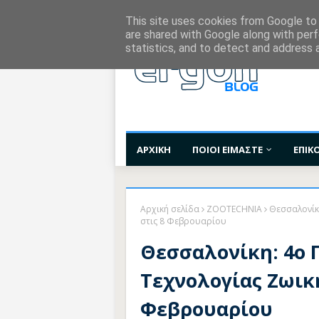
Χορηγίες Επικοινωνίας
Όροι Χρήσης
Επι
This site uses cookies from Google to d
are shared with Google along with perf
statistics, and to detect and address 
ΑΡΧΙΚΗ
ΠΟΙΟΙ ΕΙΜΑΣΤΕ
ΕΠΙΚ
Αρχική σελίδα
ZOOTECHNIA
Θεσσαλονίκ
στις 8 Φεβρουαρίου
Θεσσαλονίκη: 4ο 
Τεχνολογίας Ζωικ
Φεβρουαρίου