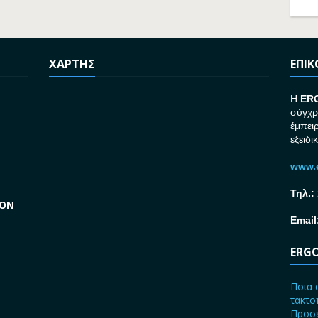
ΧΑΡΤΗΣ
ΕΠΙ
H
ER
σύγχρ
έμπει
εξειδι
www.e
Τηλ.:
GON
Email
ERGO
Ποια 
τακτο
Προσε