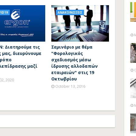
ID19
ΑΝΑΚΟΙΝΩΣΕΙΣ
M
: Διατηρούμε τις
Σεμινάριο με θέμα
 μας, διευρύνουμε
"Φορολογικός
τρόπο
σχεδιασμός μέσω
λεπίδρασης μαζί
ίδρυσης αλλοδαπών
O
εταιρειών" στις 19
Οκτωβρίου
02, 2020
October 13, 2016
M