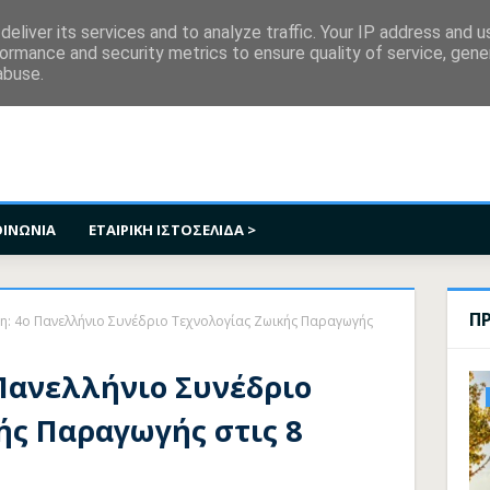
κοινωνία
eliver its services and to analyze traffic. Your IP address and 
ormance and security metrics to ensure quality of service, gen
abuse.
ΟΙΝΩΝΙΑ
ΕΤΑΙΡΙΚΗ ΙΣΤΟΣΕΛΙΔΑ >
Π
η: 4ο Πανελλήνιο Συνέδριο Τεχνολογίας Ζωικής Παραγωγής
Πανελλήνιο Συνέδριο
ής Παραγωγής στις 8