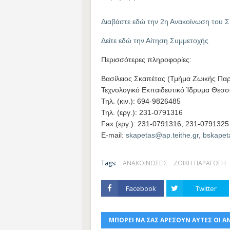
Διαβάστε εδώ την 2η Ανακοίνωση του Σ
Δείτε εδώ την Αίτηση Συμμετοχής
Περισσότερες πληροφορίες:
Βασίλειος Σκαπέτας (Τμήμα Ζωικής Παρ
Τεχνολογικό Εκπαιδευτικό Ίδρυμα Θεσσ
Τηλ. (κιν.): 694-9826485
Τηλ. (εργ.): 231-0791316
Fax (εργ.): 231-0791316, 231-0791325
E-mail:
skapetas@ap.teithe.gr
,
bskapet
Tags:
ΑΝΑΚΟΙΝΩΣΕΙΣ
ΖΩΙΚΗ ΠΑΡΑΓΩΓΗ
Facebook
Twitter
ΜΠΟΡΕΙ ΝΑ ΣΑΣ ΑΡΕΣΟΥΝ ΑΥΤΕΣ ΟΙ Α