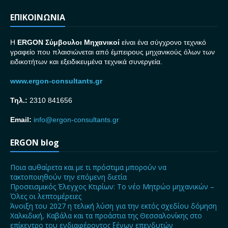
ΕΠΙΚΟΙΝΩΝΙΑ
H
ERGON Σ
ύμβουλοι Μηχανικοί
είναι ένα σύγχρονο τεχνικό
γραφείο που πλαισιώνεται από έμπειρους μηχανικούς όλων των
ειδικοτήτων και εξειδικευμένα τεχνικά συνεργεία.
www.ergon-consultants.gr
Τηλ.:
2310 841656
Email:
info@ergon-consultants.gr
ERGON blog
Ποια αυθαίρετα και με τι πρόστιμα μπορούν να
τακτοποιηθούν την επόμενη διετία
Προσεισμικός Έλεγχος Κτιρίων: Το νέο Μητρώο μηχανικών –
Όλες οι λεπτομέρειες
Άνοιξη του 2027 η τελική λύση για την εκτός σχεδίου δόμηση
Χαλκιδική, Καβάλα και τα προάστια της Θεσσαλονίκης στο
επίκεντρο του ενδιαφέροντος ξένων επενδυτών