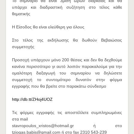
Το σεμινάριο θα είναι 3μιση ωρών διάρκειας και θα
υπάρχει και διαδραστική συζήτηση στο τέλος κάθε
θεματικής
Η Είσοδος θα είναι ελεύθερη για όλους
Στο τέλος της εκδήλωσης θα δωθούν Βεβαιώσεις
συμμετοχής
Προσοχή υπάρχουν μόνο 200 θέσεις και δεν θα δεχθούμε
κανένα περισσότερο γι αυτό λοιπόν παρακαλούμε για την
ομαλότερη διεξαγωγή του σεμιναρίου να δηλώσετε
συμμετοχή το συντομότερο δυνατόν στην φόρμα
εγγραφής που θα βρείτε στο παρακάτω σύνδεσμο
http://db.tt/ZHoj4UOZ
Τις φόρμες εγγραφής τις αποστέλλετε συμπληρωμένες
στα mail
stavropoulos_xristos@hotmail.gr ή στο
tziogas.babis@gmail.com ή στο fax 2310 543-239