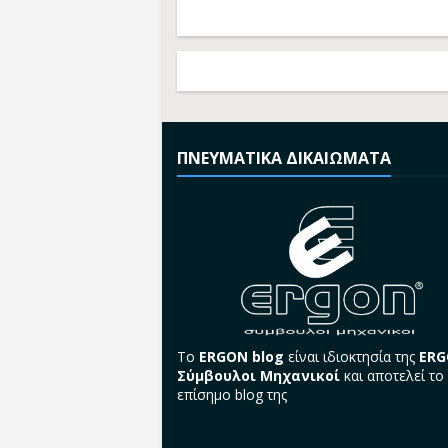
ΠΝΕΥΜΑΤΙΚΑ ΔΙΚΑΙΩΜΑΤΑ
Το
ERGON blog
είναι ιδιοκτησία της
ER
Σύμβουλοι Μηχανικοί
και αποτελεί το
επίσημο blog της