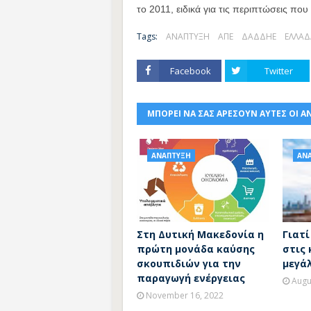
το 2011, ειδικά για τις περιπτώσεις πο
Tags:
ΑΝΑΠΤΥΞΗ
ΑΠΕ
ΔΑΔΔΗΕ
ΕΛΛΑΔ
Facebook
Twitter
ΜΠΟΡΕΙ ΝΑ ΣΑΣ ΑΡΕΣΟΥΝ ΑΥΤΕΣ ΟΙ Α
ΑΝΑΠΤΥΞΗ
ΑΝ
Στη Δυτική Μακεδονία η
Γιατ
πρώτη μονάδα καύσης
στις 
σκουπιδιών για την
μεγά
παραγωγή ενέργειας
Augu
November 16, 2022