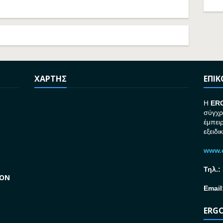
ΧΑΡΤΗΣ
ΕΠΙ
H
ER
σύγχρ
έμπει
εξειδι
www.e
Τηλ.:
GON
Email
ERGO