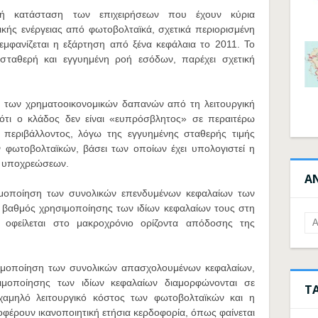
κή κατάσταση των επιχειρήσεων που έχουν κύρια
κής ενέργειας από φωτοβολταϊκά, σχετικά περιορισμένη
εμφανίζεται η εξάρτηση από ξένα κεφάλαια το 2011. Το
σταθερή και εγγυημένη ροή εσόδων, παρέχει σχετική
ς των χρηματοοικονομικών δαπανών από τη λειτουργική
 ότι ο κλάδος δεν είναι «ευπρόσβλητος» σε περαιτέρω
ύ περιβάλλοντος, λόγω της εγγυημένης σταθερής τιμής
 φωτοβολταϊκών, βάσει των οποίων έχει υπολογιστεί η
ν υποχρεώσεων.
Α
ησιμοποίηση των συνολικών επενδυμένων κεφαλαίων των
ο βαθμός χρησιμοποίησης των ιδίων κεφαλαίων τους στη
 οφείλεται στο μακροχρόνιο ορίζοντα απόδοσης της
σιμοποίηση των συνολικών απασχολουμένων κεφαλαίων,
ιμοποίησης των ιδίων κεφαλαίων διαμορφώνονται σε
Τ
 χαμηλό λειτουργικό κόστος των φωτοβολταϊκών και η
φέρουν ικανοποιητική ετήσια κερδοφορία, όπως φαίνεται