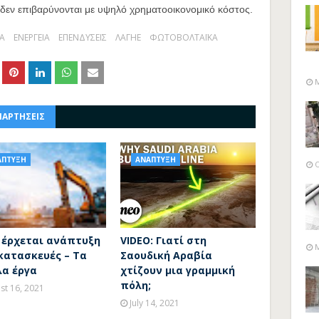
υ δεν επιβαρύνονται με υψηλό χρηματοοικονομικό κόστος.
Α
ΕΝΕΡΓΕΙΑ
ΕΠΕΝΔΥΣΕΙΣ
ΛΑΓΗΕ
ΦΩΤΟΒΟΛΤΑΪΚΑ
M
ΝΑΡΤΗΣΕΙΣ
ΑΠΤΥΞΗ
ΑΝΑΠΤΥΞΗ
O
ί έρχεται ανάπτυξη
VIDEO: Γιατί στη
M
κατασκευές – Τα
Σαουδική Αραβία
λα έργα
χτίζουν μια γραμμική
πόλη;
st 16, 2021
July 14, 2021