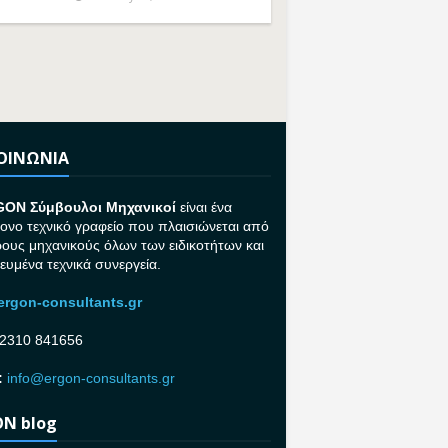
ΚΟΙΝΩΝΙΑ
GON Σ
ύμβουλοι Μηχανικοί
είναι ένα
ονο τεχνικό γραφείο που πλαισιώνεται από
ρους μηχανικούς όλων των ειδικοτήτων και
κευμένα τεχνικά συνεργεία.
rgon-consultants.gr
2310 841656
:
info@ergon-consultants.gr
N blog