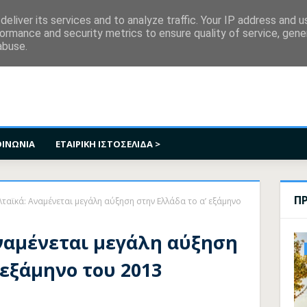
κοινωνία
eliver its services and to analyze traffic. Your IP address and 
ormance and security metrics to ensure quality of service, gen
abuse.
ΟΙΝΩΝΙΑ
ΕΤΑΙΡΙΚΗ ΙΣΤΟΣΕΛΙΔΑ >
Π
αϊκά: Αναμένεται μεγάλη αύξηση στην Ελλάδα το α’ εξάμηνο
ναμένεται μεγάλη αύξηση
 εξάμηνο του 2013