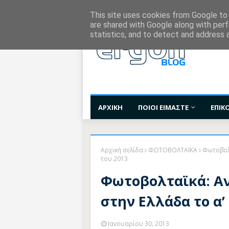
Χορηγίες Επικοινωνίας
Όροι Χρήσης
Επι
This site uses cookies from Google to d
are shared with Google along with perf
statistics, and to detect and address 
ΑΡΧΙΚΗ
ΠΟΙΟΙ ΕΙΜΑΣΤΕ
ΕΠΙΚ
Αρχική σελίδα
ΦΩΤΟΒΟΛΤΑΪΚΑ
Φωτοβολτ
του 2013
Φωτοβολταϊκά: Α
στην Ελλάδα το α’
Ιανουαρίου 30, 2013