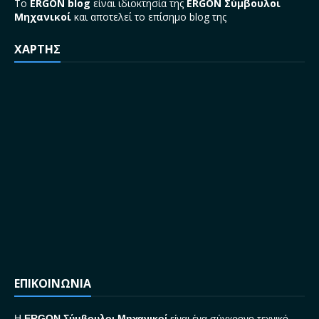
Το
ERGON blog
είναι ιδιοκτησία της
ERGON Σύμβουλοι
Μηχανικοί
και αποτελεί το επίσημο blog της
ΧΑΡΤΗΣ
ΕΠΙΚΟΙΝΩΝΙΑ
H
ERGON Σ
ύμβουλοι Μηχανικοί
είναι ένα σύγχρονο τεχνικό