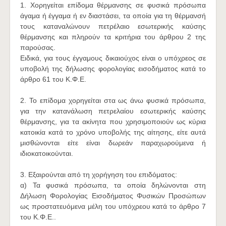
1. Χορηγείται επίδομα θέρμανσης σε φυσικά πρόσωπα
άγαμα ή έγγαμα ή εν διαστάσει, τα οποία για τη θέρμανσή
τους καταναλώνουν πετρέλαιο εσωτερικής καύσης
θέρμανσης και πληρούν τα κριτήρια του άρθρου 2 της
παρούσας.
Ειδικά, για τους έγγαμους δικαιούχος είναι ο υπόχρεος σε
υποβολή της δήλωσης φορολογίας εισοδήματος κατά το
άρθρο 61 του Κ.Φ.Ε.
2. Το επίδομα χορηγείται στα ως άνω φυσικά πρόσωπα,
για την κατανάλωση πετρελαίου εσωτερικής καύσης
θέρμανσης, για τα ακίνητα που χρησιμοποιούν ως κύρια
κατοικία κατά το χρόνο υποβολής της αίτησης, είτε αυτά
μισθώνονται είτε είναι δωρεάν παραχωρούμενα ή
ιδιοκατοικούνται.
3. Εξαιρούνται από τη χορήγηση του επιδόματος:
α) Τα φυσικά πρόσωπα, τα οποία δηλώνονται στη
Δήλωση Φορολογίας Εισοδήματος Φυσικών Προσώπων
ως προστατευόμενα μέλη του υπόχρεου κατά το άρθρο 7
του Κ.Φ.Ε..