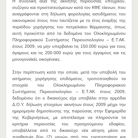
Η συνολική αξία της ακίνητης περιουσίας υπόχρεου,
συζύγου και προστατευόμενων κατά τον ΚΦΕ τέκνων, που
αναγράφονται στη δήλωση φορολογίας εισοδήματος του
οικονομικού έτους που ταυτίζεται με το έτος έναρξης της
περιόδου χορήγησης του πετρελαίου θέρμανσης, όπως
αυτή προκύπτει από τα δεδομένα του Ολοκληρωμένου
Πληροφοριακού Συστήματος Περιουσιολογίου – Ε.Τ.ΑΚ.
έτους 2009, να μην υπερβαίνει τις 150.000 ευρώ για τους
άγαμους και τις 200.000 ευρώ για τους έγγαμους και τις
μονογονεϊκές οικογένειες.
Στην περίπτωση κατά την οποία, μετά την υποβολή του
αιτήματος χορήγησης επιδόματος, τροποποιηθούν τα
στοιχεία του Ολοκληρωμένου Πληροφοριακού
Συστήματος Περιουσιολογίου – Ε.Τ.ΑΚ. έτους 2009,
δεδομένου ότι ο δικαιούχος είχε υποβάλει στην αρμόδια
Δ.Ο.Υ. δήλωση στοιχείων ακινήτων έτους 2009 μέχρι την
ημερομηνία δημοσίευσης της παρούσας στην Εφημερίδα
της Κυβερνήσεως, με αποτέλεσμα να πληρούνται τα
κριτήρια περιουσίας του προηγούμενου εδαφίου,
υποβάλλεται από το δικαιούχο νέα αίτηση μέσα σε
προθεσμία δύο (2) μηνών από την τροποποίηση και