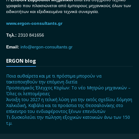
γραφείο που πλαισιώνεται από έμπειρους μηχανικούς όλων των
ειδικοτήτων και εξειδικευμένα τεχνικά συνεργεία.
www.ergon-consultants.gr
Τηλ.:
2310 841656
Email:
info@ergon-consultants.gr
ERGON blog
Ποια αυθαίρετα και με τι πρόστιμα μπορούν να
τακτοποιηθούν την επόμενη διετία
Προσεισμικός Έλεγχος Κτιρίων: Το νέο Μητρώο μηχανικών –
Όλες οι λεπτομέρειες
Άνοιξη του 2027 η τελική λύση για την εκτός σχεδίου δόμηση
Χαλκιδική, Καβάλα και τα προάστια της Θεσσαλονίκης στο
επίκεντρο του ενδιαφέροντος ξένων επενδυτών
Τι δυσκολεύει την πώληση εξοχικών κατοικιών άνω των 150
τ.μ.