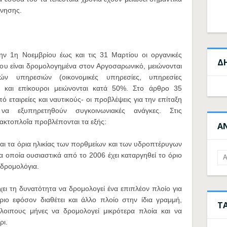
ίνησης.
ην 1η Νοεμβρίου έως και τις 31 Μαρτίου οι οργανικές
Δ
ου είναι δρομολογημένα στον Αργοσαρωνικό, μειώνονται
ν υπηρεσιών (οικονομικές υπηρεσίες, υπηρεσίες
ι και επίκουροι μειώνονται κατά 50%. Στο άρθρο 35
ό εταιρείες και ναυτικούς- οι προβλέψεις για την επίταξη
να εξυπηρετηθούν συγκοινωνιακές ανάγκες. Στις
ακτοπλοΐα προβλέπονται τα εξής:
Α
αι τα όρια ηλικίας των πορθμείων και των υδροπτέρυγων
α οποία ουσιαστικά από το 2006 έχει καταργηθεί το όριο
 δρομολόγια.
ι τη δυνατότητα να δρομολογεί ένα επιπλέον πλοίο για
ιο εφόσον διαθέτει και άλλο πλοίο στην ίδια γραμμή,
Τ
όλοιπους μήνες να δρομολογεί μικρότερα πλοία και να
ρι.