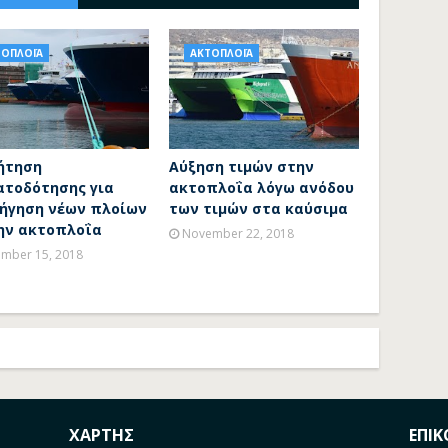
ΤΟΠΛΟΪΑ
ΑΚΤΟΠΛΟΪΑ
ήτηση
Αύξηση τιμών στην
ατοδότησης για
ακτοπλοΐα λόγω ανόδου
ήγηση νέων πλοίων
των τιμών στα καύσιμα
την ακτοπλοΐα
November 22, 2018
mber 15, 2018
ΧΑΡΤΗΣ
ΕΠΙ