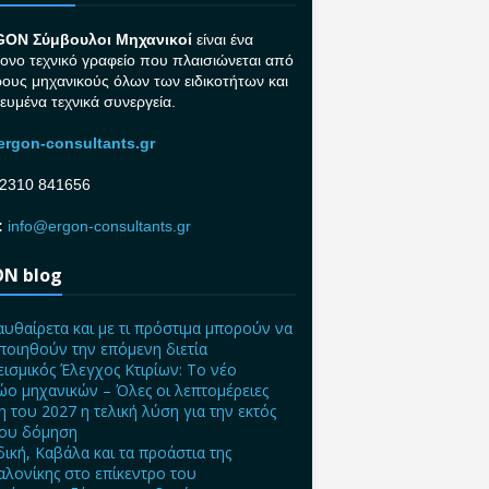
GON Σ
ύμβουλοι Μηχανικοί
είναι ένα
ονο τεχνικό γραφείο που πλαισιώνεται από
ρους μηχανικούς όλων των ειδικοτήτων και
κευμένα τεχνικά συνεργεία.
rgon-consultants.gr
2310 841656
:
info@ergon-consultants.gr
N blog
αυθαίρετα και με τι πρόστιμα μπορούν να
ποιηθούν την επόμενη διετία
ισμικός Έλεγχος Κτιρίων: Το νέο
ο μηχανικών – Όλες οι λεπτομέρειες
η του 2027 η τελική λύση για την εκτός
ίου δόμηση
δική, Καβάλα και τα προάστια της
λονίκης στο επίκεντρο του