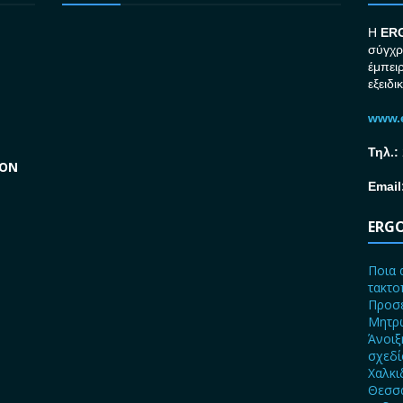
H
ER
σύγχρ
έμπει
εξειδι
www.e
Τηλ.:
GON
Email
ERGO
Ποια 
τακτο
Προσε
Μητρώ
Άνοιξ
σχεδ
Χαλκι
Θεσσα