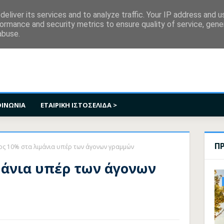
κοινωνία
eliver its services and to analyze traffic. Your IP address and 
ormance and security metrics to ensure quality of service, gen
abuse.
ΟΙΝΩΝΙΑ
ΕΤΑΙΡΙΚΗ ΙΣΤΟΣΕΛΙΔΑ >
Π
ος 10% στα λιμάνια υπέρ των άγονων γραμμών
μάνια υπέρ των άγονων