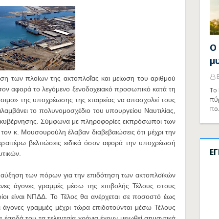
Ο
μ
ηση των πλοίων της ακτοπλοΐας και μείωση του αριθμού
σον αφορά το λεγόμενο ξενοδοχειακό προσωπικό κατά τη
Το 
πύ
άσιμο» της υποχρέωσης της εταιρείας να απασχολεί τους
πο
ιλαμβάνει το
πολυνομοσχέδιο του υπουργείου Ναυτιλίας,
ς κυβέρνησης. Σύμφωνα με πληροφορίες εκπρόσωποι των
ον κ. Μουσουρούλη έλαβαν διαβεβαιώσεις ότι μέχρι την
εραιτέρω βελτιώσεις ειδικά όσον αφορά την υποχρέωσή
Ε
υτικών.
 αύξηση των πόρων για την επιδότηση των ακτοπλοϊκών
μενες άγονες γραμμές μέσω της επιβολής Τέλους στους
οίοι είναι ΝΠΔΔ. Το Τέλος θα ανέρχεται σε ποσοστό έως
 άγονες γραμμές μέχρι τώρα επιδοτούνται μέσω Τέλους
α έσοδά του τα τελευταία χρόνια έχουν μειωθεί σημαντικά