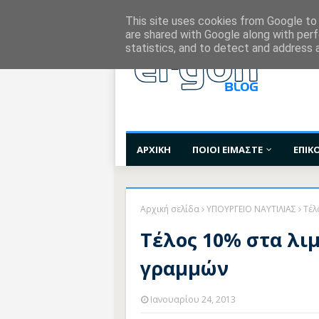
Χορηγίες Επικοινωνίας
Όροι Χρήσης
Επι
This site uses cookies from Google to d
are shared with Google along with perf
statistics, and to detect and address 
ΑΡΧΙΚΗ
ΠΟΙΟΙ ΕΙΜΑΣΤΕ
ΕΠΙΚ
Αρχική σελίδα
ΥΠΟΥΡΓΕΙΟ ΝΑΥΤΙΛΙΑΣ
Τέλ
Τέλος 10% στα λι
γραμμών
Ιανουαρίου 24, 2013