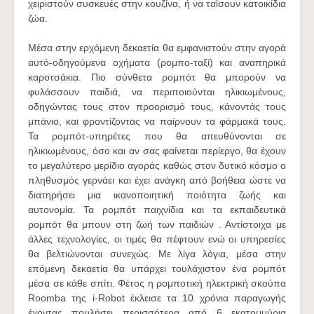
χειριστούν συσκευές στην κουζίνα, ή να ταΐσουν κατοικίδια
ζώα.
Μέσα στην ερχόμενη δεκαετία θα εμφανιστούν στην αγορά
αυτό-οδηγούμενα οχήματα (ρομπο-ταξί) και αναπηρικά
καροτσάκια. Πιο σύνθετα ρομπότ θα μπορούν να
φυλάσσουν παιδιά, να περιποιούνται ηλικιωμένους,
οδηγώντας τους στον προορισμό τους, κάνοντάς τους
μπάνιο, και φροντίζοντας να παίρνουν τα φάρμακά τους.
Τα ρομπότ-υπηρέτες που θα απευθύνονται σε
ηλικιωμένους, όσο και αν σας φαίνεται περίεργο, θα έχουν
το μεγαλύτερο μερίδιο αγοράς καθώς στον δυτικό κόσμο ο
πληθυσμός γερνάει και έχει ανάγκη από βοήθεια ώστε να
διατηρήσει μια ικανοποιητική ποιότητα ζωής και
αυτονομία. Τα ρομπότ παιχνίδια και τα εκπαιδευτικά
ρομπότ θα μπουν στη ζωή των παιδιών . Αντίστοιχα με
άλλες τεχνολογίες, οι τιμές θα πέφτουν ενώ οι υπηρεσίες
θα βελτιώνονται συνεχώς. Με λίγα λόγια, μέσα στην
επόμενη δεκαετία θα υπάρχει τουλάχιστον ένα ρομπότ
μέσα σε κάθε σπίτι. Φέτος η ρομποτική ηλεκτρική σκούπα
Roomba της i-Robot έκλεισε τα 10 χρόνια παραγωγής
έχοντας πουλήσει περισσότερα από 6 εκατομμύρια