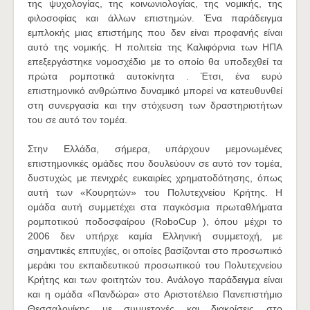
της ψυχολογίας, της κοινωνιολογίας, της νομικής, της
φιλοσοφίας και άλλων επιστημών. Ένα παράδειγμα
εμπλοκής μιας επιστήμης που δεν είναι προφανής είναι
αυτό της νομικής. Η πολιτεία της Καλιφόρνια των ΗΠΑ
επεξεργάστηκε νομοσχέδιο με το οποίο θα υποδεχθεί τα
πρώτα ρομποτικά αυτοκίνητα . Έτσι, ένα ευρύ
επιστημονικό ανθρώπινο δυναμικό μπορεί να κατευθυνθεί
στη συνεργασία και την στόχευση των δραστηριοτήτων
του σε αυτό τον τομέα.
Στην Ελλάδα, σήμερα, υπάρχουν μεμονωμένες
επιστημονικές ομάδες που δουλεύουν σε αυτό τον τομέα,
δυστυχώς με πενιχρές ευκαιρίες χρηματοδότησης, όπως
αυτή των «Κουρητών» του Πολυτεχνείου Κρήτης. Η
ομάδα αυτή συμμετέχει στα παγκόσμια πρωταθλήματα
ρομποτικού ποδοσφαίρου (RoboCup ), όπου μέχρι το
2006 δεν υπήρχε καμία Ελληνική συμμετοχή, με
σημαντικές επιτυχίες, οι οποίες βασίζονται στο προσωπικό
μεράκι του εκπαιδευτικού προσωπικού του Πολυτεχνείου
Κρήτης και των φοιτητών του. Ανάλογο παράδειγμα είναι
και η ομάδα «Πανδώρα» στο Αριστοτέλειο Πανεπιστήμιο
Θεσσαλονίκης με συμμετοχές και διακρίσεις στο