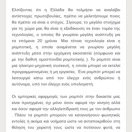
Ελπίζοντας ότι η Ελλάδα θα τολμήσει να αναλάβει
αντίστοιχες πρωτοβουλίες, πρέπει να μελετήσουμε ποιος
θα πρέπει να είναι ο στόχος. Σίγουρα, το μεγάλο στοίχημα
για τη χώρα μας θα είναι η εξειδίκευση σε έναν τομέα της
τεχνολογίας, ο οποίος θα γνωρίσει μεγάλη ανάπτυξη για
τα επόμενα 20 χρόνια. Μια τέτοια τεχνολογία είναι η
ρομποτική, η οποία αναμένεται να γνωρίσει μεγάλη
ανάπτυξη μέσα στην ερχόμενη εικοσαετία (σύμφωνα και
με την διεθνή ομοσπονδία ρομποτικής ). Το ρομπότ είναι
μια ηλεκτρο-μηχανική συσκευή, η οποία μπορεί να εκτελεί
προγραμματισμένες ή μη εργασίες. Ένα ρομπότ μπορεί να
λειτουργεί κάτω από τον έλεγχο ενός ανθρώπου ή
αυτόνομα, υπό τον έλεγχο ενός υπολογιστή.
Οι εμπορικές εφαρμογές των ρομπότ στην δεκαετία μας
είναι προηγμένες όχι μόνο όσον αφορά την κίνηση αλλά
και όσον αφορά την αλληλεπίδρασή τους με τον άνθρωπο
. Πλέον τα ρομπότ μπορούν να κατανοήσουν φωνητικές
εντολές ή ακόμα και νοήματα ώστε να ανταποκριθούν στη
θέληση του χειριστή τους ώστε να ποτίσουν φυτά, να