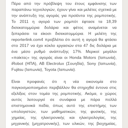
Πέρα από την πρόβλεψη του έτους εμφάνισης των
παραπάνω τεχνολογιών, έχουν γίνει και μελέτες σχετικά με
την ανάπτυξη της αγοράς για προϊόντα της ρομποτικής.
Το 2011 η αγορά των ρομπότ έφτασε τα 18,39
δισεκατομμύρια δολάρια και φέτος αναμένεται να
ξεπεράσει τα είκοσι δισεκατομμύρια. Η μελέτη της
reporterlink.com4 προβλέπει ότι αυτή η αγορά θα φτάσει
στο 2017 να έχει κύκλο εργασιών στα 47 δις δολάρια με
ένα μέσο ρυθμό ανάπτυξης 17%. Μερικοί μεγάλοι
«παίκτες» της αγοράς είναι οι Honda Motors (Ιαπωνία),
iRobot (ΗΠΑ), AB Electrolux (Σουηδία), Sony (Ιαπωνία),
Fujitsu (Ιαπωνία), Toyota (Ιαπωνία).
Είναι προφανές ότι η νέα οικονομία στο
παγκοσμιοποιημένο περιβάλλον θα στηριχθεί έντονα στις
εξελίξεις στον τομέα της ρομποτικής. Ακόμα, ο χώρος
αυτός λειτουργεί σε συνάφεια με πάρα πολλά
επιστημονικά πεδία, όπως αυτό της επιστήμης των
υπολογιστών, των μαθηματικών, της φυσικής, της
χημείας, της ηλεκτρονικής και ηλεκτρολογίας, της
μηχανικής (μηχατρονικής), των υλικών, της βιοχημείας,