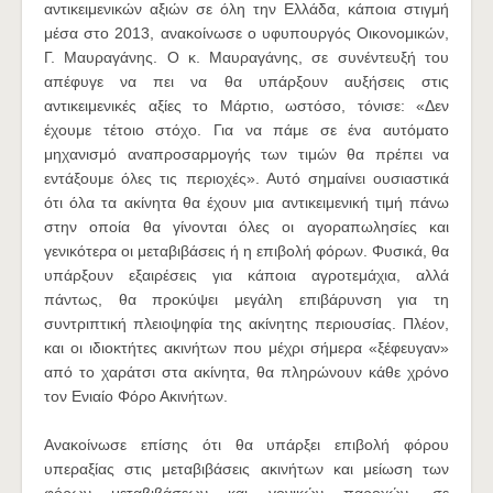
αντικειμενικών αξιών σε όλη την Ελλάδα, κάποια στιγμή
μέσα στο 2013, ανακοίνωσε ο υφυπουργός Οικονομικών,
Γ. Μαυραγάνης. Ο κ. Μαυραγάνης, σε συνέντευξή του
απέφυγε να πει να θα υπάρξουν αυξήσεις στις
αντικειμενικές αξίες το Μάρτιο, ωστόσο, τόνισε: «Δεν
έχουμε τέτοιο στόχο. Για να πάμε σε ένα αυτόματο
μηχανισμό αναπροσαρμογής των τιμών θα πρέπει να
εντάξουμε όλες τις περιοχές». Αυτό σημαίνει ουσιαστικά
ότι όλα τα ακίνητα θα έχουν μια αντικειμενική τιμή πάνω
στην οποία θα γίνονται όλες οι αγοραπωλησίες και
γενικότερα οι μεταβιβάσεις ή η επιβολή φόρων. Φυσικά, θα
υπάρξουν εξαιρέσεις για κάποια αγροτεμάχια, αλλά
πάντως, θα προκύψει μεγάλη
επιβάρυνση για τη
συντριπτική πλειοψηφία της ακίνητης περιουσίας. Πλέον,
και οι ιδιοκτήτες ακινήτων που μέχρι σήμερα «ξέφευγαν»
από το χαράτσι στα ακίνητα, θα πληρώνουν κάθε χρόνο
τον Ενιαίο Φόρο Ακινήτων.
Ανακοίνωσε επίσης ότι θα υπάρξει επιβολή φόρου
υπεραξίας στις μεταβιβάσεις ακινήτων και μείωση των