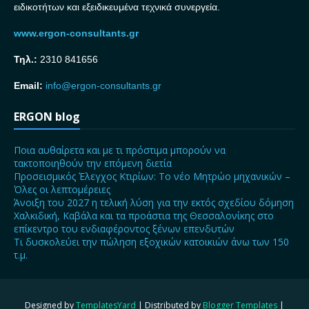
ειδικοτήτων και εξειδικευμένα τεχνικά συνεργεία.
www.ergon-consultants.gr
Τηλ.:
2310 841656
Email:
info@ergon-consultants.gr
ERGON blog
Ποια αυθαίρετα και με τι πρόστιμα μπορούν να
τακτοποιηθούν την επόμενη διετία
Προσεισμικός Έλεγχος Κτιρίων: Το νέο Μητρώο μηχανικών –
Όλες οι λεπτομέρειες
Άνοιξη του 2027 η τελική λύση για την εκτός σχεδίου δόμηση
Χαλκιδική, Καβάλα και τα προάστια της Θεσσαλονίκης στο
επίκεντρο του ενδιαφέροντος ξένων επενδυτών
Τι δυσκολεύει την πώληση εξοχικών κατοικιών άνω των 150
τ.μ.
Designed by
TemplatesYard
| Distributed by
Blogger Templates
|