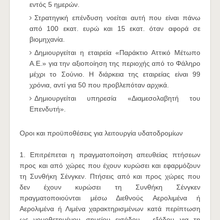
εντός 5 ημερών.
Στρατηγική επένδυση νοείται αυτή που είναι πάνω
από 100 εκατ. ευρώ και 15 εκατ. όταν αφορά σε
βιομηχανία.
Δημιουργείται η εταιρεία «Παράκτιο Αττικό Μέτωπο
Α.Ε.» για την αξιοποίηση της περιοχής από το Φάληρο
μέχρι το Σούνιο. Η διάρκεια της εταιρείας είναι 99
χρόνια, αντί για 50 που προβλεπόταν αρχικά.
Δημιουργείται υπηρεσία «Διαμεσολαβητή του
Επενδυτή».
Οροι και προϋποθέσεις για λειτουργία υδατοδρομίων
1. Επιτρέπεται η πραγματοποίηση απευθείας πτήσεων
προς και από χώρες που έχουν κυρώσει και εφαρμόζουν
τη Συνθήκη Σένγκεν. Πτήσεις από και προς χώρες που
δεν έχουν κυρώσει τη Συνθήκη Σένγκεν
πραγματοποιούνται μέσω Διεθνούς Αερολιμένα ή
Αερολιμένα ή Λιμένα χαρακτηρισμένων κατά περίπτωση
ως νομοθετημένου σημείου εισόδου - εξόδου για τη