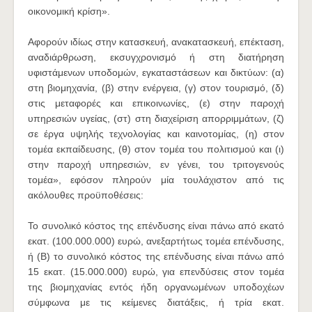
οικονομική κρίση».
Αφορούν ιδίως στην κατασκευή, ανακατασκευή, επέκταση,
αναδιάρθρωση, εκσυγχρονισμό ή στη διατήρηση
υφιστάμενων υποδομών, εγκαταστάσεων και δικτύων: (α)
στη βιομηχανία, (β) στην ενέργεια, (γ) στον τουρισμό, (δ)
στις μεταφορές και επικοινωνίες, (ε) στην παροχή
υπηρεσιών υγείας, (στ) στη διαχείριση απορριμμάτων, (ζ)
σε έργα υψηλής τεχνολογίας και καινοτομίας, (η) στον
τομέα εκπαίδευσης, (θ) στον τομέα του πολιτισμού και (ι)
στην παροχή υπηρεσιών, εν γένει, του τριτογενούς
τομέα», εφόσον πληρούν μία τουλάχιστον από τις
ακόλουθες προϋποθέσεις:
Το συνολικό κόστος της επένδυσης είναι πάνω από εκατό
εκατ. (100.000.000) ευρώ, ανεξαρτήτως τομέα επένδυσης,
ή (Β) το συνολικό κόστος της επένδυσης είναι πάνω από
15 εκατ. (15.000.000) ευρώ, για επενδύσεις στον τομέα
της βιομηχανίας εντός ήδη οργανωμένων υποδοχέων
σύμφωνα με τις κείμενες διατάξεις, ή τρία εκατ.