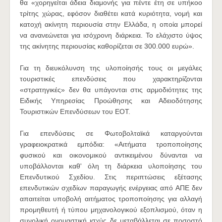
θα «χορηγείται άδεια διαμονής για πέντε έτη σε υπήκοο
τρίτης χώρας, εφόσον διαθέτει κατά κυριότητα, νομή και
κατοχή ακίνητη περιουσία στην Ελλάδα, η οποία μπορεί
να ανανεώνεται για ισόχρονη διάρκεια. Το ελάχιστο ύψος
της ακίνητης περιουσίας καθορίζεται σε 300.000 ευρώ».
Για τη διευκόλυνση της υλοποίησής τους οι μεγάλες
τουριστικές επενδύσεις που χαρακτηρίζονται
«στρατηγικές» δεν θα υπάγονται στις αρμοδιότητες της
Ειδικής Υπηρεσίας Προώθησης και Αδειοδότησης
Τουριστικών Επενδύσεων του ΕΟΤ.
Για επενδύσεις σε Φωτοβολταϊκά καταργούνται
γραφειοκρατικά εμπόδια: «Αιτήματα τροποποίησης
φυσικού και οικονομικού αντικειμένου δύνανται να
υποβάλλονται καθ' όλη τη διάρκεια υλοποίησης του
Επενδυτικού Σχεδίου. Στις περιπτώσεις εξέτασης
επενδυτικών σχεδίων παραγωγής ενέργειας από ΑΠΕ δεν
απαιτείται υποβολή αιτήματος τροποποίησης για αλλαγή
προμηθευτή ή τύπου μηχανολογικού εξοπλισμού, όταν η
συνολική ονομαστική ισχύς δε μεταβάλλεται σε ποσοστό