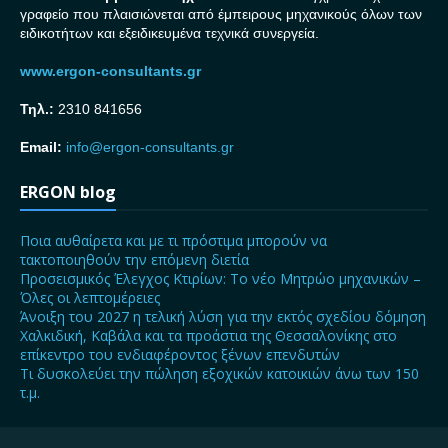
γραφείο που πλαισιώνεται από έμπειρους μηχανικούς όλων των
ειδικοτήτων και εξειδικευμένα τεχνικά συνεργεία.
www.ergon-consultants.gr
Τηλ.:
2310 841656
Email:
info@ergon-consultants.gr
ERGON blog
Ποια αυθαίρετα και με τι πρόστιμα μπορούν να
τακτοποιηθούν την επόμενη διετία
Προσεισμικός Έλεγχος Κτιρίων: Το νέο Μητρώο μηχανικών –
Όλες οι λεπτομέρειες
Άνοιξη του 2027 η τελική λύση για την εκτός σχεδίου δόμηση
Χαλκιδική, Καβάλα και τα προάστια της Θεσσαλονίκης στο
επίκεντρο του ενδιαφέροντος ξένων επενδυτών
Τι δυσκολεύει την πώληση εξοχικών κατοικιών άνω των 150
τ.μ.