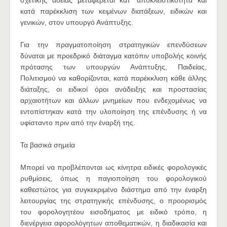
σχετικής άδειας μεταφέρεται κατ' αποκλειστικότητα και
κατά παρέκκλιση των κειμένων διατάξεων, ειδικών και
γενικών, στον υπουργό Ανάπτυξης.
Για την πραγματοποίηση στρατηγικών επενδύσεων
δύναται με προεδρικό διάταγμα κατόπιν υποβολής κοινής
πρότασης των υπουργών Ανάπτυξης, Παιδείας,
Πολιτισμού να καθορίζονται, κατά παρέκκλιση κάθε άλλης
διάταξης, οι ειδικοί όροι ανάδειξης και προστασίας
αρχαιοτήτων και άλλων μνημείων που ενδεχομένως να
εντοπίστηκαν κατά την υλοποίηση της επένδυσης ή να
υφίσταντο πριν από την έναρξή της.
Τα βασικά σημεία
Μπορεί να προβλέπονται ως κίνητρα ειδικές φορολογικές
ρυθμίσεις, όπως η παγιοποίηση του φορολογικού
καθεστώτος για συγκεκριμένο διάστημα από την έναρξη
λειτουργίας της στρατηγικής επένδυσης, ο προορισμός
του φορολογητέου εισοδήματος με ειδικό τρόπο, η
διενέργεια αφορολόγητων αποθεματικών, η διαδικασία και