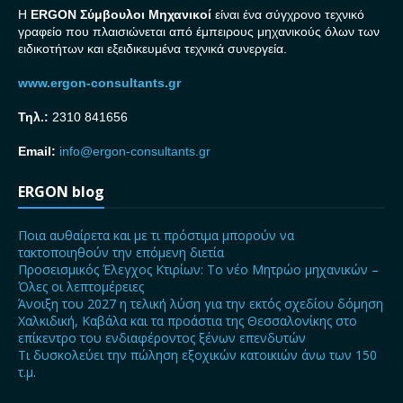
H
ERGON Σ
ύμβουλοι Μηχανικοί
είναι ένα σύγχρονο τεχνικό
γραφείο που πλαισιώνεται από έμπειρους μηχανικούς όλων των
ειδικοτήτων και εξειδικευμένα τεχνικά συνεργεία.
www.ergon-consultants.gr
Τηλ.:
2310 841656
Email:
info@ergon-consultants.gr
ERGON blog
Ποια αυθαίρετα και με τι πρόστιμα μπορούν να
τακτοποιηθούν την επόμενη διετία
Προσεισμικός Έλεγχος Κτιρίων: Το νέο Μητρώο μηχανικών –
Όλες οι λεπτομέρειες
Άνοιξη του 2027 η τελική λύση για την εκτός σχεδίου δόμηση
Χαλκιδική, Καβάλα και τα προάστια της Θεσσαλονίκης στο
επίκεντρο του ενδιαφέροντος ξένων επενδυτών
Τι δυσκολεύει την πώληση εξοχικών κατοικιών άνω των 150
τ.μ.