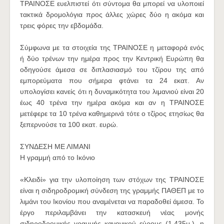
ΤΡΑΙΝΟΣΕ ευελπιστεί ότι σύντομα θα μπορεί να υλοποιεί
τακτικά δρομολόγια προς άλλες χώρες δύο η ακόμα και
τρεις φόρες την εβδομάδα.
Σύμφωνα με τα στοιχεία της ΤΡΑΙΝΟΣΕ η μεταφορά ενός
ή δύο τρένων την ημέρα προς την Κεντρική Ευρώπη θα
οδηγούσε άμεσα σε διπλασιασμό του τζίρου της από
εμπορεύματα που σήμερα φτάνει τα 24 εκατ. Αν
υπολογίσει κανείς ότι η δυναμικότητα του λιμανιού είναι 20
έως 40 τρένα την ημέρα ακόμα και αν η ΤΡΑΙΝΟΣΕ
μετέφερε τα 10 τρένα καθημερινά τότε ο τζίρος ετησίως θα
ξεπερνούσε τα 100 εκατ. ευρώ.
ΣΥΝΔΕΣΗ ΜΕ ΛΙΜΑΝΙ
Η γραμμή από το Ικόνιο
«Κλειδί» για την υλοποίηση των στόχων της ΤΡΑΙΝΟΣΕ
είναι η σιδηροδρομική σύνδεση της γραμμής ΠΑΘΕΠ με το
λιμάνι του Ικονίου που αναμένεται να παραδοθεί άμεσα. Το
έργο περιλαμβάνει την κατασκευή νέας μονής
σιδηροδρομικής γραμμής κανονικού εύρους (1,435μ.), η