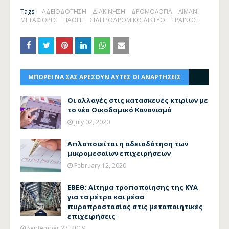
Tags:
ΑΔΕΙΟΔΟΤΗΣΗ
ΔΙΑΚΙΝΗΣΗ
ΔΡΟΜΟΛΟΓΙΑ
ΛΙΜΑΝΙ
ΜΕΤΑΦΟΡΕΣ
ΠΑΘΕΠ
ΣΙΔΗΡΟΔΡΟΜΙΚΟ ΔΙΚΤΥΟ
ΤΡΑΙΝΟΣΕ
ΜΠΟΡΕΙ ΝΑ ΣΑΣ ΑΡΕΣΟΥΝ ΑΥΤΕΣ ΟΙ ΑΝΑΡΤΗΣΕΙΣ
Οι αλλαγές στις κατασκευές κτιρίων με
το νέο Οικοδομικό Κανονισμό
July 02, 2020
Απλοποιείται η αδειοδότηση των
μικρομεσαίων επιχειρήσεων
February 12, 2020
ΕΒΕΘ: Αίτημα τροποποίησης της ΚΥΑ
για τα μέτρα και μέσα
πυροπροστασίας στις μεταποιητικές
επιχειρήσεις
September 27, 2019