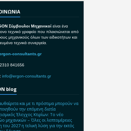
ΚΟΙΝΩΝΙΑ
GON Σ
ύμβουλοι Μηχανικοί
είναι ένα
ονο τεχνικό γραφείο που πλαισιώνεται από
ρους μηχανικούς όλων των ειδικοτήτων και
κευμένα τεχνικά συνεργεία.
rgon-consultants.gr
2310 841656
:
info@ergon-consultants.gr
N blog
αυθαίρετα και με τι πρόστιμα μπορούν να
ποιηθούν την επόμενη διετία
ισμικός Έλεγχος Κτιρίων: Το νέο
ο μηχανικών – Όλες οι λεπτομέρειες
η του 2027 η τελική λύση για την εκτός