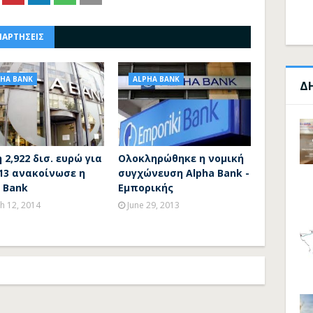
ΝΑΡΤΗΣΕΙΣ
PHA BANK
ALPHA BANK
Δ
 2,922 δισ. ευρώ για
Ολοκληρώθηκε η νομική
13 ανακοίνωσε η
συγχώνευση Alpha Bank -
 Bank
Εμπορικής
h 12, 2014
June 29, 2013