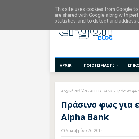
Χορηγίες Επικοινωνίας
Όροι Χρήσης
Επι
This site uses cookies from Google to d
are shared with Google along with perf
statistics, and to detect and address 
ΑΡΧΙΚΗ
ΠΟΙΟΙ ΕΙΜΑΣΤΕ
ΕΠΙΚ
Αρχική σελίδα
ALPHA BANK
Πράσινο φως
Πράσινο φως για 
Alpha Bank
Δεκεμβρίου 26, 2012