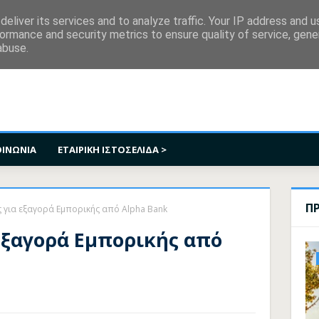
κοινωνία
eliver its services and to analyze traffic. Your IP address and 
ormance and security metrics to ensure quality of service, gen
abuse.
ΟΙΝΩΝΙΑ
ΕΤΑΙΡΙΚΗ ΙΣΤΟΣΕΛΙΔΑ >
Π
 για εξαγορά Εμπορικής από Alpha Bank
εξαγορά Εμπορικής από