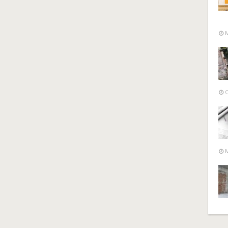
M
O
M