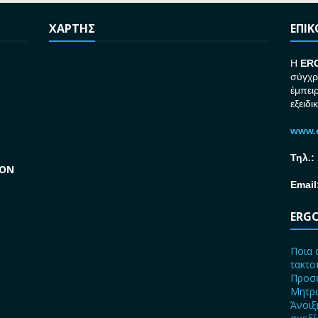
ΧΑΡΤΗΣ
ΕΠΙ
H
ER
σύγχρ
έμπει
εξειδι
www.e
Τηλ.:
GON
Email
ERGO
Ποια 
τακτο
Προσε
Μητρώ
Άνοιξ