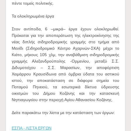
πέντε τομείς πολιτικής.
Τα ολοκληρωμένα έργα
Στον αντίποδα, 6 –μικρά– έργα έχουν ολοκληρωθεί.
Πρόκειται για την αποπεράτωση της ηλεκτροκίνησης της
νέας διπλής σιδηροδρομικής γραμμής στο τμήμα από
Μενίδι (Σιδηροδρομικό Κέντρο Αχαρνών-ΣΚΑ) μέχρι το
Κιάτο, μήκους 105 χλμ, την αναβάθμιση σιδηροδρομικής
γραμμής Αλεξανδρούπολης -Ορμενίου, μεταξύ Σ.Σ.
Διδυμοτείχου – Σ.Σ. Μαρασίων, την αποφόρτιση
Χειμάρρου Κραυσίδωνα από όμβρια ύδατα του αστικού
ιστού, την αποκατάσταση σε διάφορα σημεία του
Ποταμού Πηνειού, τα εσωτερικά δίκτυα ύδρευσης
οικισμών του Δήμου Κοζάνης και την κατασκευή
Νηπιαγωγείου στην περιοχή Αγίου Αθανασίου Κοζάνης.
Δείτε παρακάτω την λίστα με την κατάσταση των έργων:
ΕΣΠΑ - ΛΙΣΤΑ ΕΡΓΩΝ