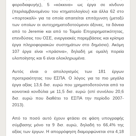
φοροδιαφυγής), 5 «κόκκινα» ως έργα σε κίνδυνο
(περιλαμβανομένου του κτηματολογίου) και άλλα 62 στο
«πορτοκαλί» για τα οποία απαιτείται επιτάχυνση (μεταξύ
των οποίων οι αυτοχρηματοδοτούμενοι άξονες, τα δάνεια
από το Jeremie και από το Ταμείο Επιχειρηματικότητας,
επενδύσεις του ΟΣΕ, ενεργειακές παρεμβάσεις και κρίσιμα
έργα πληροφοριακών συστημάτων στο δημόσιο). Ακόμη
107 έργα είναι «πράσινα», δηλαδή με ομαλή πορεία
υλοποίησης και 6 είναι ολοκληρωμένα.
Αυτός είναι ο απολογισμός των 181 έργων
προτεραιότητας του ΕΣΠΑ. Ο λόγος για τα πιο μεγάλα
έργα αξίας 13,6 δισ. ευρώ που χρηματοδοτούνται από τα
κοινοτικά κονδύλια με 11,5 δισ. ευρώ (επί συνόλου 20,6
δισ. ευρώ που διαθέτει το ΕΣΠΑ την περίοδο 2007-
2013).
Από το ποσό αυτό έχουν φτάσει σε φάση υπογραφής
σύμβασης μόνο τα 9 δισ. ευρώ, δηλαδή το 66,4% της
αξίας των έργων. Η απορρόφηση διαμορφώνεται στα 4,18