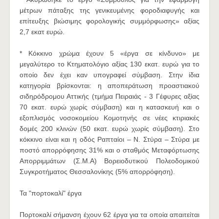
μέτρων πάταξης της γενικευμένης φοροδιαφυγής και
επίτευξης βιώσιμης φορολογικής συμμόρφωσης» αξίας
2,7 εκατ ευρώ.
* Κόκκινο χρώμα έχουν 5 «έργα σε κίνδυνο» με
μεγαλύτερο το Κτηματολόγιο αξίας 130 εκατ. ευρώ για το
οποίο δεν έχει καν υπογραφεί σύμβαση. Στην ίδια
κατηγορία βρίσκονται: η αποπεράτωση προαστιακού
σιδηρόδρομου Αττικής (τμήμα Πειραιάς - 3 Γέφυρες αξίας
70 εκατ. ευρώ χωρίς σύμβαση) και η κατασκευή και ο
εξοπλισμός νοσοκομείου Κομοτηνής σε νέες κτιριακές
δομές 200 κλινών (50 εκατ. ευρώ χωρίς σύμβαση). Στο
κόκκινο είναι και η οδός Ραπταίοι – Ν. Στύρα – Στύρα με
ποστό απορρόφησης 31% και ο σταθμός Μεταφόρτωσης
Απορριμμάτων (Σ.Μ.Α) Βορειοδυτικού Πολεοδομικού
Συγκροτήματος Θεσσαλονίκης (5% απορρόφηση).
Τα "πορτοκαλί" έργα
Πορτοκαλί σήμανση έχουν 62 έργα για τα οποία απαιτείται