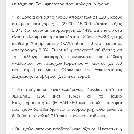
επιτάχυνση. Τον υψηλότερο προϋπολογισμό έχουν:
* Τα Έργα Διαχείρισης Υγρών Αποβλήτων σε 120 μικρούς
οικισμούς κατηγορίας Γ (2.000- 15.000 κάτοικοι) αξίας
1.075 δισ. ευρώ με απορρόφηση 11,44%. Στην ίδια λίστα
είναι το κλείσιμο και η αποκατάσταση Χώρων Ανεξέλεγκτης
διάθεσης Απορριμμάτων (ΧΑΔΑ αξίας 150 εκατ. ευρώ με
απορρόφηση 9,3%. Εκκρεμεί η υπογραφή σύμβασης για
τη συλλογή, μεταφορά, επεξεργασία και διάθεση
ακαθάρτων των περιοχών Κορωπίου – Παιανίας (124,89
εκατ. ευρώ) και για τις Ολοκληρωμένες Εγκαταστάσεις
Διαχείρισης Αποβλήτων (120 εκατ. ευρώ).
* Το πρόγραμμα ανακυκλούμενων δανείων από το
JEREMIE (250 εκατ. ευρώ) και το Ταμείο
Επιχειρηματικότητας (ETEAN 460 εκατ. ευρώ). Τα λεφτά
εδώ έχουν διατεθεί (φαίνεται απορρόφηση) αλλά μένει να
δοθούν τα συνολικά 710 εκατ. ευρώ και σε ιδιώτες.
* Οι μεγάλοι αυτοχρηματοδοτούμενοι άξονες. Η κατασκευή