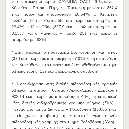
του αυτοκινητοδρόμου ΟΛΥΜΠΙΑ ΟΔΟΣ (Ελευσίνα -
Κόρινθος - Πάτρα - Πύργος - Τσακώνα) με κόστος 862,4
εκατ. ευρώ και απορρόφηση 26,64%, ο Κεντρικής
Ελλάδας (E65 με κόστος 558 εκατ. ευρώ και απορρόφηση
23,4%), η Ιόνια Οδός (397,9 εκατ. ευρώ με απορρόφηση
9,19%) και ο Μαλιακός – Κλειδί (231 εκατ. ευρώ με
απορρόφηση 62%).
* Στην ενέργεια το πρόγραμμα Εξοικονόμηση κατ΄ οίκον
(396 εκατ. ευρώ με απορρόφηση 67,9%) και η διασύνδεση
των Κυκλάδων με το ηπειρωτικό διασυνδεδεμένο σύστημα
υψηλής τάσης (127 εκατ. ευρώ χωρίς σύμβαση).
* Η ολοκλήρωση νέας διπλής σιδηροδρομικής γραμμής
υψηλών ταχυτήτων Τιθορέας - Λιανοκλαδίου - Δομοκού (
902,14 εκατ. ευρώ με απορρόφηση 43%), η κατασκευή
νέας διπλής σιδηροδρομικής γραμμής Αθήνας (ΣΚΑ) -
Πάτρας στο τμήμα Διακοφτό – Ροδοδάφνη (158,85 εκατ.
ευρώ χωρίς σύμβαση), η κατασκευή νέας διπλής
σιδηροδρομικής γραμμής στο τμήμα Ροδοδάφνη (Αίγιο) -
Ρίο, μήκους 27 χλμ (613,84 εκατ. ευρώ με απορρόφηση