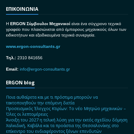
ΕΠΙΚΟΙΝΩΝΙΑ
H
ERGON Σ
ύμβουλοι Μηχανικοί
είναι ένα σύγχρονο τεχνικό
γραφείο που πλαισιώνεται από έμπειρους μηχανικούς όλων των
ειδικοτήτων και εξειδικευμένα τεχνικά συνεργεία.
www.ergon-consultants.gr
Τηλ.:
2310 841656
Email:
info@ergon-consultants.gr
ERGON blog
Ποια αυθαίρετα και με τι πρόστιμα μπορούν να
τακτοποιηθούν την επόμενη διετία
Προσεισμικός Έλεγχος Κτιρίων: Το νέο Μητρώο μηχανικών –
Όλες οι λεπτομέρειες
Άνοιξη του 2027 η τελική λύση για την εκτός σχεδίου δόμηση
Χαλκιδική, Καβάλα και τα προάστια της Θεσσαλονίκης στο
επίκεντρο του ενδιαφέροντος ξένων επενδυτών