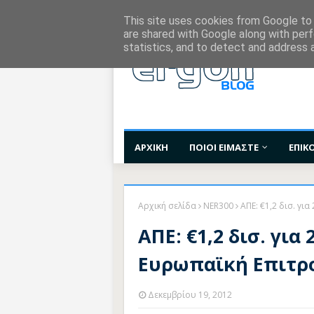
Χορηγίες Επικοινωνίας
Όροι Χρήσης
Επι
This site uses cookies from Google to d
are shared with Google along with perf
statistics, and to detect and address 
ΑΡΧΙΚΗ
ΠΟΙΟΙ ΕΙΜΑΣΤΕ
ΕΠΙΚ
Αρχική σελίδα
NER300
ΑΠΕ: €1,2 δισ. γι
ΑΠΕ: €1,2 δισ. για
Ευρωπαϊκή Επιτρ
Δεκεμβρίου 19, 2012