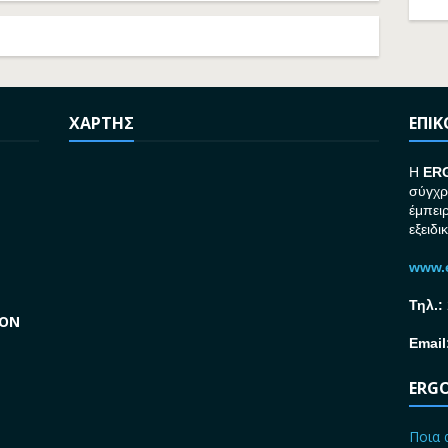
ΧΑΡΤΗΣ
ΕΠΙ
H
ER
σύγχρ
έμπει
εξειδι
www.e
Τηλ.:
GON
Email
ERGO
Ποια 