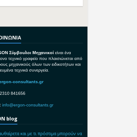
ΚΟΙΝΩΝΙΑ
GON Σ
ύμβουλοι Μηχανικοί
είναι ένα
ονο τεχνικό γραφείο που πλαισιώνεται από
ρους μηχανικούς όλων των ειδικοτήτων και
κευμένα τεχνικά συνεργεία.
rgon-consultants.gr
2310 841656
:
info@ergon-consultants.gr
N blog
αυθαίρετα και με τι πρόστιμα μπορούν να