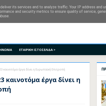
κοινωνία
eliver its services and to analyze traffic. Your IP address and 
ormance and security metrics to ensure quality of service, gen
abuse.
ΟΙΝΩΝΙΑ
ΕΤΑΙΡΙΚΗ ΙΣΤΟΣΕΛΙΔΑ >
Π
α 23 καινοτόμα έργα δίνει η Ευρωπαϊκή Επιτροπή
 23 καινοτόμα έργα δίνει η
οπή