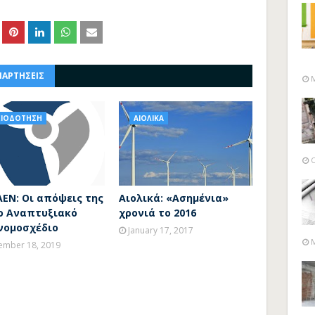
ΝΑΡΤΗΣΕΙΣ
M
ΕΙΟΔΟΤΗΣΗ
ΑΙΟΛΙΚΑ
O
ΕΝ: Οι απόψεις της
Αιολικά: «Ασημένια»
το Αναπτυξιακό
χρονιά το 2016
νομοσχέδιο
January 17, 2017
M
ember 18, 2019