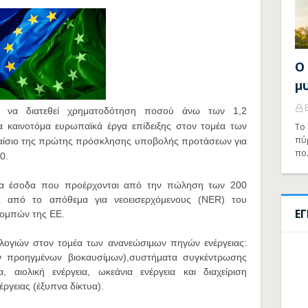
Ο
μ
 να διατεθεί χρηματοδότηση ποσού άνω των 1,2
ρα καινοτόμα ευρωπαϊκά έργα επίδειξης στον τομέα των
Το 
πύ
λαίσιο της πρώτης πρόσκλησης υποβολής προτάσεων για
πο
0.
τα έσοδα που προέρχονται από την πώληση των 200
ς από το απόθεμα για νεοεισερχόμενους (NER) του
Ε
πομπών της ΕΕ.
λογιών στον τομέα των ανανεώσιμων πηγών ενέργειας:
ων προηγμένων βιοκαυσίμων),συστήματα συγκέντρωσης
α, αιολική ενέργεια, ωκεάνια ενέργεια και διαχείριση
γειας (έξυπνα δίκτυα).