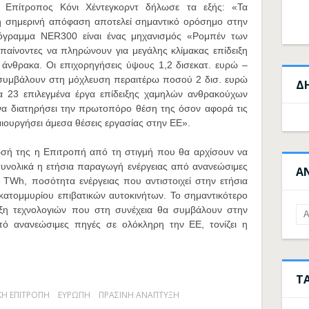
η Επίτροπος Κόνι Χέντεγκορντ δήλωσε τα εξής: «Τα
 η σημερινή απόφαση αποτελεί σημαντικό ορόσημο στην
ρόγραμμα NER300 είναι ένας μηχανισμός «Ρομπέν των
αίνοντες να πληρώνουν για μεγάλης κλίμακας επίδειξη
άνθρακα. Οι επιχορηγήσεις ύψους 1,2 δισεκατ. ευρώ –
 συμβάλουν στη μόχλευση περαιτέρω ποσού 2 δισ. ευρώ
Δ
 23 επιλεγμένα έργα επίδειξης χαμηλών ανθρακούχων
να διατηρήσει την πρωτοπόρο θέση της όσον αφορά τις
μιουργήσει άμεσα θέσεις εργασίας στην ΕΕ».
ωσή της η Επιτροπή από τη στιγμή που θα αρχίσουν να
συνολικά η ετήσια παραγωγή ενέργειας από ανανεώσιμες
Α
TWh, ποσότητα ενέργειας που αντιστοιχεί στην ετήσια
ατομμυρίου επιβατικών αυτοκινήτων. Το σημαντικότερο
δειξη τεχνολογιών που στη συνέχεια θα συμβάλουν στην
ό ανανεώσιμες πηγές σε ολόκληρη την ΕΕ, τονίζει η
Τ
ΚΗ ΕΠΙΤΡΟΠΗ
ΕΥΡΩΠΗ
ΠΡΑΣΙΝΗ ΑΝΑΠΤΥΞΗ