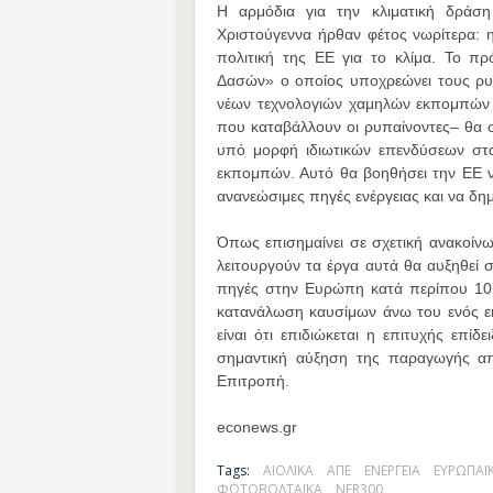
Η αρμόδια για την κλιματική δράσ
Χριστούγεννα ήρθαν φέτος νωρίτερα:
πολιτική της ΕΕ για το κλίμα. Το π
Δασών» ο οποίος υποχρεώνει τους ρυπ
νέων τεχνολογιών χαμηλών εκπομπών 
που καταβάλλουν οι ρυπαίνοντες– θα
υπό μορφή ιδιωτικών επενδύσεων στα
εκπομπών. Αυτό θα βοηθήσει την ΕΕ 
ανανεώσιμες πηγές ενέργειας και να δη
Όπως επισημαίνει σε σχετική ανακοίν
λειτουργούν τα έργα αυτά θα αυξηθεί 
πηγές στην Ευρώπη κατά περίπου 10 
κατανάλωση καυσίμων άνω του ενός εκ
είναι ότι επιδιώκεται η επιτυχής επί
σημαντική αύξηση της παραγωγής απ
Επιτροπή.
econews.gr
Tags:
ΑΙΟΛΙΚΑ
ΑΠΕ
ΕΝΕΡΓΕΙΑ
ΕΥΡΩΠΑΪ
ΦΩΤΟΒΟΛΤΑΪΚΑ
NER300