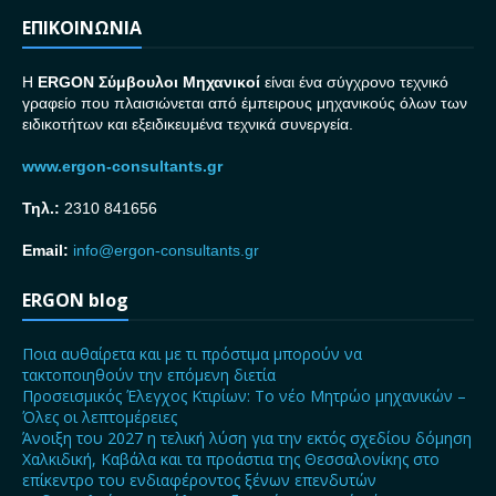
ΕΠΙΚΟΙΝΩΝΙΑ
H
ERGON Σ
ύμβουλοι Μηχανικοί
είναι ένα σύγχρονο τεχνικό
γραφείο που πλαισιώνεται από έμπειρους μηχανικούς όλων των
ειδικοτήτων και εξειδικευμένα τεχνικά συνεργεία.
www.ergon-consultants.gr
Τηλ.:
2310 841656
Email:
info@ergon-consultants.gr
ERGON blog
Ποια αυθαίρετα και με τι πρόστιμα μπορούν να
τακτοποιηθούν την επόμενη διετία
Προσεισμικός Έλεγχος Κτιρίων: Το νέο Μητρώο μηχανικών –
Όλες οι λεπτομέρειες
Άνοιξη του 2027 η τελική λύση για την εκτός σχεδίου δόμηση
Χαλκιδική, Καβάλα και τα προάστια της Θεσσαλονίκης στο
επίκεντρο του ενδιαφέροντος ξένων επενδυτών