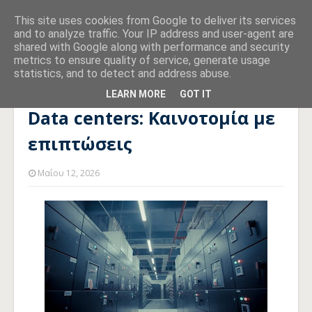
This site uses cookies from Google to deliver its services
and to analyze traffic. Your IP address and user-agent are
shared with Google along with performance and security
metrics to ensure quality of service, generate usage
statistics, and to detect and address abuse.
Αρχική σελίδα
INTERNET
Data centers: Καινοτομία με
επιπτώσεις
LEARN MORE
GOT IT
Data centers: Καινοτομία με
επιπτώσεις
Μαΐου 12, 2026