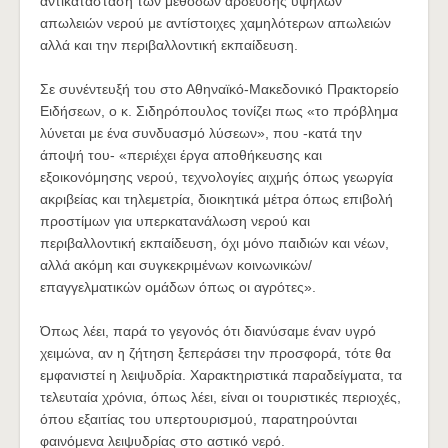
αντικατάσταση των μεθόδων άρδευσης υψηλών
απωλειών νερού με αντίστοιχες χαμηλότερων απωλειών
αλλά και την περιβαλλοντική εκπαίδευση.
Σε συνέντευξή του στο Αθηναϊκό-Μακεδονικό Πρακτορείο
Ειδήσεων, ο κ. Σιδηρόπουλος τονίζει πως «το πρόβλημα
λύνεται με ένα συνδυασμό λύσεων», που -κατά την
άποψή του- «περιέχει έργα αποθήκευσης και
εξοικονόμησης νερού, τεχνολογίες αιχμής όπως γεωργία
ακριβείας και τηλεμετρία, διοικητικά μέτρα όπως επιβολή
προστίμων για υπερκατανάλωση νερού και
περιβαλλοντική εκπαίδευση, όχι μόνο παιδιών και νέων,
αλλά ακόμη και συγκεκριμένων κοινωνικών/
επαγγελματικών ομάδων όπως οι αγρότες».
Όπως λέει, παρά το γεγονός ότι διανύσαμε έναν υγρό
χειμώνα, αν η ζήτηση ξεπεράσει την προσφορά, τότε θα
εμφανιστεί η λειψυδρία. Χαρακτηριστικά παραδείγματα, τα
τελευταία χρόνια, όπως λέει, είναι οι τουριστικές περιοχές,
όπου εξαιτίας του υπερτουρισμού, παρατηρούνται
φαινόμενα λειψυδρίας στο αστικό νερό.