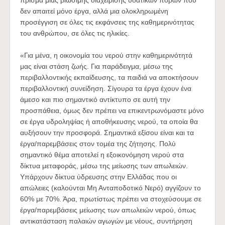
πρίσμα μιας βιώσιμης διαχείρισης υδατικών πόρων που
δεν απαιτεί μόνο έργα, αλλά μια ολοκληρωμένη
προσέγγιση σε όλες τις εκφάνσεις της καθημερινότητας
του ανθρώπου, σε όλες τις ηλικίες.
«Για μένα, η οικονομία του νερού στην καθημερινότητά
μας είναι στάση ζωής. Για παράδειγμα, μέσω της
περιβαλλοντικής εκπαίδευσης, τα παιδιά να αποκτήσουν
περιβαλλοντική συνείδηση. Σίγουρα τα έργα έχουν ένα
άμεσο και πιο σημαντικό αντίκτυπο σε αυτή την
προσπάθεια, όμως δεν πρέπει να επικεντρωνόμαστε μόνο
σε έργα υδροληψίας ή αποθήκευσης νερού, τα οποία θα
αυξήσουν την προσφορά. Σημαντικά εξίσου είναι και τα
έργα/παρεμβάσεις στον τομέα της ζήτησης. Πολύ
σημαντικό θέμα αποτελεί η εξοικονόμηση νερού στα
δίκτυα μεταφοράς, μέσω της μείωσης των απωλειών.
Υπάρχουν δίκτυα ύδρευσης στην Ελλάδας που οι
απώλειες (καλούνται Μη Ανταποδοτικό Νερό) αγγίζουν το
60% με 70%. Άρα, πρωτίστως πρέπει να στοχεύσουμε σε
έργα/παρεμβάσεις μείωσης των απωλειών νερού, όπως
αντικατάσταση παλαιών αγωγών με νέους, συντήρηση