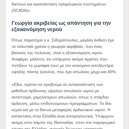
δικτύων και εγκατάσταση τηλεμετρικών συστημάτων
(SCADA)».
Γεωργία ακριβείας ως απάντηση για την
εξοικονόμηση νερού
Όπως παρατηρεί ο κ. Σιδηρόπουλος, μεγάλη άνθιση έχει
τα τελευταία χρόνια η γεωργία ακριβείας, που ένας
βασικός της πυλώνας, είναι η εξοικονόμηση νερού.
Αναφέρει, μάλιστα, ότι υπάρχουν ακόμη αγρότες που
ποτίζουν τα χωράφια τους με τον κινούμενο εκτοξευτήρα
υψηλής πίεσης (κανόνι), που έχει απώλειες μέχρι και 40%.
«Εδώ, πρέπει να προβούμε σε αντικατάσταση των
μεθόδων άρδευσης υψηλών απωλειών νερού με
αντίστοιχες χαμηλότερων απωλειών, όπως η στάγδην
άρδευση, μέσω επιδοτούμενων προγραμμάτων. Το ίδιο
ισχύει και με τα δίκτυα μεταφοράς αρδευτικού νερού. Η
κατάσταση στην Ελλάδα είναι απογοητευτική. Υπάρχουν
ακόμη στον κάμπο της Θεσσαλίας -στον πιο παραγωγικό
κάμπο της Ελλάδας, ανοιχτές διώρυγες μεταφοράς