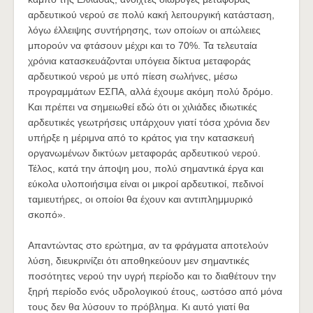
αρδευτικού νερού σε πολύ κακή λειτουργική κατάσταση,
λόγω έλλειψης συντήρησης, των οποίων οι απώλειες
μπορούν να φτάσουν μέχρι και το 70%. Τα τελευταία
χρόνια κατασκευάζονται υπόγεια δίκτυα μεταφοράς
αρδευτικού νερού με υπό πίεση σωλήνες, μέσω
προγραμμάτων ΕΣΠΑ, αλλά έχουμε ακόμη πολύ δρόμο.
Και πρέπει να σημειωθεί εδώ ότι οι χιλιάδες ιδιωτικές
αρδευτικές γεωτρήσεις υπάρχουν γιατί τόσα χρόνια δεν
υπήρξε η μέριμνα από το κράτος για την κατασκευή
οργανωμένων δικτύων μεταφοράς αρδευτικού νερού.
Τέλος, κατά την άποψη μου, πολύ σημαντικά έργα και
εύκολα υλοποιήσιμα είναι οι μικροί αρδευτικοί, πεδινοί
ταμιευτήρες, οι οποίοι θα έχουν και αντιπλημμυρικό
σκοπό».
Απαντώντας στο ερώτημα, αν τα φράγματα αποτελούν
λύση, διευκρινίζει ότι αποθηκεύουν μεν σημαντικές
ποσότητες νερού την υγρή περίοδο και το διαθέτουν την
ξηρή περίοδο ενός υδρολογικού έτους, ωστόσο από μόνα
τους δεν θα λύσουν το πρόβλημα. Κι αυτό γιατί θα