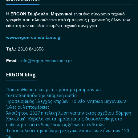
H
ERGON Σ
ύμβουλοι Μηχανικοί
είναι ένα σύγχρονο τεχνικό
γραφείο που πλαισιώνεται από έμπειρους μηχανικούς όλων των
ειδικοτήτων και εξειδικευμένα τεχνικά συνεργεία.
www.ergon-consultants.gr
Τηλ.:
2310 841656
Email:
info@ergon-consultants.gr
ERGON blog
Ποια αυθαίρετα και με τι πρόστιμα μπορούν να
τακτοποιηθούν την επόμενη διετία
Προσεισμικός Έλεγχος Κτιρίων: Το νέο Μητρώο μηχανικών –
Όλες οι λεπτομέρειες
Άνοιξη του 2027 η τελική λύση για την εκτός σχεδίου δόμηση
Χαλκιδική, Καβάλα και τα προάστια της Θεσσαλονίκης στο
επίκεντρο του ενδιαφέροντος ξένων επενδυτών
Τι δυσκολεύει την πώληση εξοχικών κατοικιών άνω των 150
τ.μ.